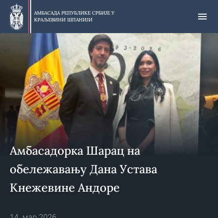
Прескочи
на
АМБАСАДА РЕПУБЛИКЕ СРБИЈЕ У
КРАЉЕВИНИ ШПАНИЈИ
главни
део
Амбасадорка Шарац на
обележавању Дана Устава
Кнежевине Андоре
14. мар 2026.