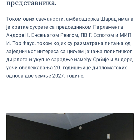
представника.
Током ових свечаности, амбасадорка Шарац имала
је кратке сусрете са председником Парламента
Андоре К. Енсењатом Реигом, ПВ Г. Еспотом и МИП
И. Тор Фаус, током којих су разматрана питања од
заједничког интереса са циљем јачања политичког
дијалога и укупне сарадње између Србије и Андоре,
уочи обележавања 20. годишњице дипломатских
односа две земље 2027. године.